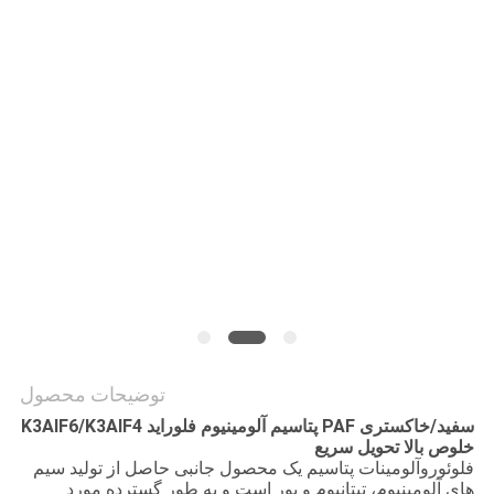
درخواست
نقل قول
نقشه
سایت
سیاست
حفظ
حریم
خصوصی
توضیحات محصول
سفید/خاکستری PAF پتاسیم آلومینیوم فلوراید K3AlF6/K3AlF4
خلوص بالا تحویل سریع
فلوئوروآلومینات پتاسیم یک محصول جانبی حاصل از تولید سیم
های آلومینیوم، تیتانیوم و بور است و به طور گسترده مورد