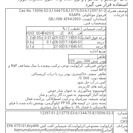
استفاده قرار می گیرد.
توصیف همراه
Cas No.:15096-52-3;1344-75-8;13775-53-6;12397-51-2
با جزئیات:
فرمول مولکولی: K3AlF6
استاندارد کیفیت: QB/JSW 4294-2003
مشخصات فنی:
ترکیب شیمیایی ( غلظت ) / %
اف
A1
ک
Fe2O3
SO4
H2O
درجه فوق العاده
50-52
17-18
29-32
≤0.01
≤0.05
≤1.2
Ⅰ درجه
49-51
17-18
28-32
≤0.1
≤0.6
Ⅱ درجه
45-51
15-19
27-35
≤1.o
توزیع اندازه
ظاهر
پودر
مش 200، مش 325
خواص فیزیکی: کرایولیت نوعی ترکیب پیچیده یا نمک مضاعف NaF و
AIF3 است.
ظاهر: سفید، خاکستری، پودر زرد یا ذرات کریستالی.
نقطه ذوب: 560 ℃،
کمی در آب حل شود.
برنامه های کاربردی
آلومینیوم- متالورژی: به عنوان شار جوش.
تولید آلیاژ آلومینیوم: به صورت گاز زدایی و شار.
تولید شیشه، سرامیک و ترکیب اصطکاکی: پرکننده فعال
بسته بندی: در کیسه های PP 50 کیلوگرمی، پوشش داده شده با فیلم
پلاستیکی با فشار بالا، یا مطابق با نیاز مشتری.
شماره
15096-52-3;1344-75-8;13775-53-6;12397-51-2
ثبت
CAS:
مترادف
;کرایولیت مصنوعی;کرایولیت;کد شیمیایی آفت کش EPA 075101;Kryolith
ها:
[آلمانی];Natriumaluminiumfluorid;Natriumhexafluoroaluminate