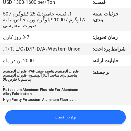
قیمت:
USD 1300-1600 per/Ton
کنترل
جزئیات بسته
1، کیسه جامبو؛ 2، 25 کیلوگرم / 50
بندی:
کیلوگرم / 1000 کیلوگرم وزن خالص، یا به
کیفیت
صورت سفارشی
زمان تحویل:
3-7 روز کاری
با
شرایط پرداخت:
T/T، L/C، D/P، D/A، Western Union،
ما
تماس
قابلیت ارائه:
2000 تن در ماه
بگیرید
برجسته:
فلوراید آلومینیوم پتاسیم سفید PAF، فلوراید آلومینیوم
پتاسیم برای ساخت آلیاژ آلومینیوم، فلوراید آلومینیوم
پتاسیم با خلوص بالا
,
اخبار
Potassium Aluminum Fluoride For Aluminum
Alloy Fabrication
,
High Purity Potassium Aluminum Fluoride
پرونده
ها
بهترین قیمت