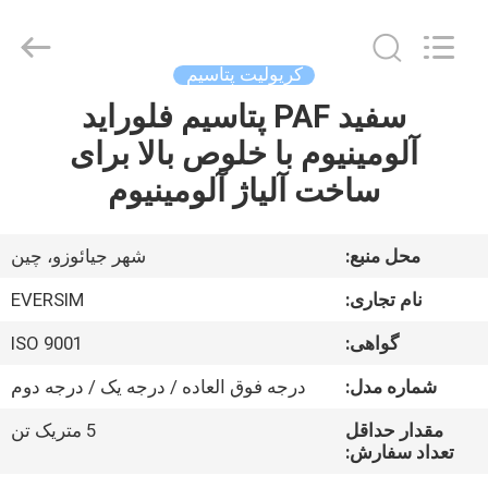
Jiaozuo
Eversim
Imp.&Exp.Co.,Ltd.
All
Rights
کریولیت پتاسیم
Reserved.
سفید PAF پتاسیم فلوراید
خونه
آلومینیوم با خلوص بالا برای
محصولات
ساخت آلیاژ آلومینیوم
ویدیو
محل منبع:
شهر جیائوزو، چین
نام تجاری:
EVERSIM
درباره
گواهی:
ISO 9001
ما
شماره مدل:
درجه فوق العاده / درجه یک / درجه دوم
تور
مقدار حداقل
5 متریک تن
تعداد سفارش:
کارخانه