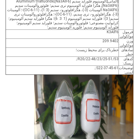
[آلمانی];آلومینیوم فلوراید سدیم (Na3AlF6);Aluminium triafluoride
(Na3AlF6); هگزا فلوراید آلومینیوم تری سدیم؛ فلوئوروآلومینات سدیم
(Na3AlF6 آلومینات (3-)، هگزافلوئورو-، سدیم (1:3)، (OC-6-11)-؛ آلومینات
(3-)، هگزافلوئورو-، تری سدیم، (OC-6-11)-؛ هگزافلوئوروآلومینات تری
سدیم( 3)؛ فلوراید سدیم آلومینیوم (1: 3: 6)؛ هگزا فلوراید سدیم آلومینیوم؛
کرایولیت مصنوعی؛ فلوئوروآلومینات سدیم؛ فلوراید سدیم آلومینیوم؛
فلوراید آلومینیوم سدیم؛ فلورید آلومینیوم سدیم؛
فرمول
K3AlF6
مولکولی:
وزن
209.9402
مولکولی:
نمادهای
خطرناک برای محیط زیست؛
خطر:
کدهای
R20/22-48/23/25-51/53:;
ریسک:
توضیحات
S22-37-45-61:;
ایمنی: