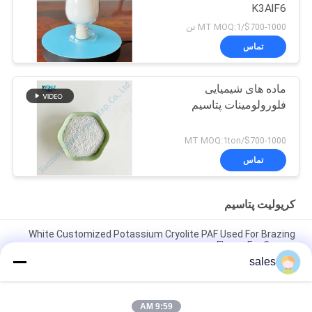
K3AlF6
$700-1000/MT MOQ:1 تن
تماس
ماده های شیمیایی
فلورولومینات پتاسیم
$700-1000/MT MOQ:1ton
تماس
کریولیت پتاسیم
White Customized Potassium Cryolite PAF Used For Brazing
Fluxes For Copper
sales
قیمت کارخانه مواد ساینده با کارایی بالا ساخته شده از کرایولیت سدیم
سفید خالص برای تولید صنعتی
9:59 AM