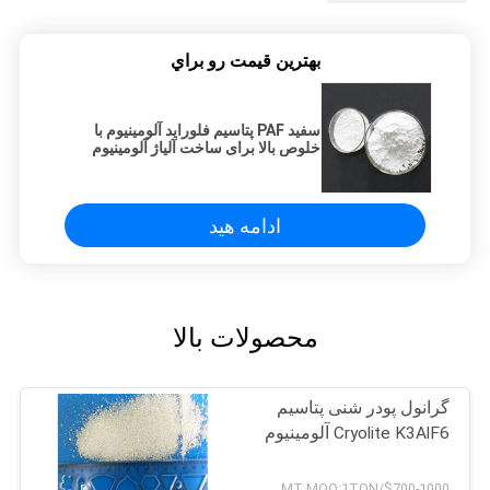
بهترين قيمت رو براي
سفید PAF پتاسیم فلوراید آلومینیوم با
خلوص بالا برای ساخت آلیاژ آلومینیوم
ادامه هید
محصولات بالا
گرانول پودر شنی پتاسیم
Cryolite K3AlF6 آلومینیوم
$700-1000/MT MOQ:1TON