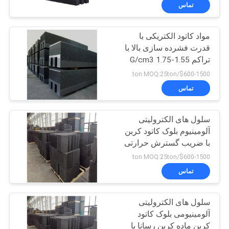
تماس
کنترل
مواد کاتود الکتریکی با
کیفیت
268
قدرت فشرده سازی بالا با
تراکم 1.55-1.75 G/cm3
با
فلوراید آلومینیوم
$600-1500/ton MOQ:25ton
ما
تماس
تماس
سلول های الکترولیتی
بگیرید
آلومینیوم بلوک کاتود کربن
با ضریب گسترش حرارتی
66
اخبار
2.0-2.5 X10-6 / C
$600-1500/ton MOQ:25ton
سفارشی
تماس
نمک فلوراید
پرونده
سلول های الکترولیتی
ها
آلومینیومی بلوک کاتود
کربن ماده کربن رسانا با