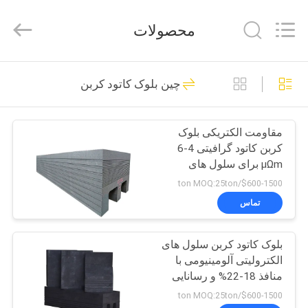
Jiaozuo
Eversim
Imp.&Exp.Co.,Ltd.
محصولات
All
Rights
Reserved.
خونه
509
چین بلوک کاتود کربن
کریولیت سدیم
محصولات
مقاومت الکتریکی بلوک
کربن کاتود گرافیتی 4-6
ویدیو
μΩm برای سلول های
الکترولیتی آلومینیومی
$600-1500/ton MOQ:25ton
درباره
تماس
344
ما
بلوک کاتود کربن سلول های
کریولیت پتاسیم
الکترولیتی آلومینیومی با
تور
منافذ 18-22% و رسانایی
کارخانه
حرارتی 150-200 W/mK
$600-1500/ton MOQ:25ton