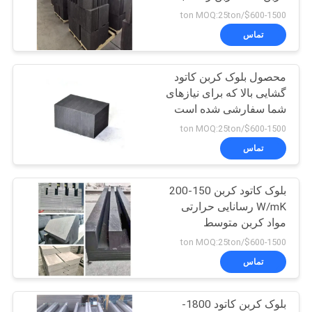
درخواست
تراکم 1.6-1.8 G/cm3
$600-1500/ton MOQ:25ton
نقل قول
تماس
12
محصول بلوک کربن کاتود
نقشه
کک نفتی کلسینه شده
گشایی بالا که برای نیازهای
سایت
شما سفارشی شده است
$600-1500/ton MOQ:25ton
سیاست
تماس
حفظ
بلوک کاتود کربن 150-200
حریم
10
W/mK رسانایی حرارتی
خصوصی
مواد کربن متوسط
بلوک کربن آنود
$600-1500/ton MOQ:25ton
تماس
بلوک کربن کاتود 1800-