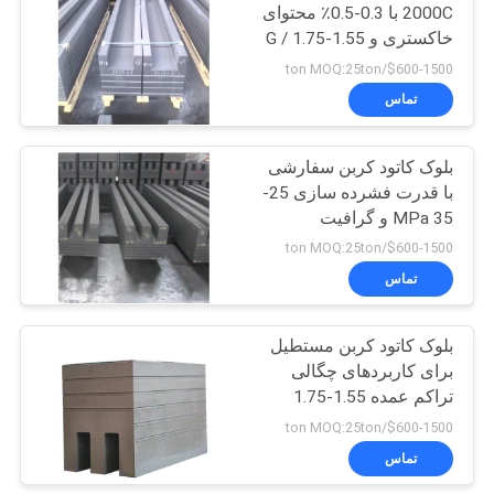
2000C با 0.3-0.5٪ محتوای
خاکستری و 1.55-1.75 G /
10
cm3 تراکم انبوه
$600-1500/ton MOQ:25ton
تماس
بلوک کاتود کربن
بلوک کاتود کربن سفارشی
با قدرت فشرده سازی 25-
35 MPa و گرافیت
$600-1500/ton MOQ:25ton
تماس
25
بلوک کاتود کربن مستطیل
پودر فلوراید سدیم
برای کاربردهای چگالی
تراکم عمده 1.55-1.75
G/cm3
$600-1500/ton MOQ:25ton
تماس