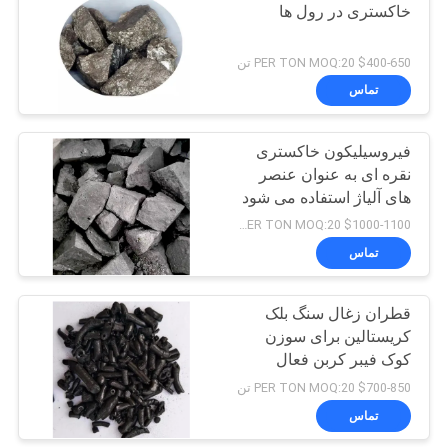
خاکستری در رول ها
10
$400-650 PER TON MOQ:20 تن
تماس
بلوک کاتود کربن
فیروسیلیکون خاکستری
نقره ای به عنوان عنصر
های آلیاژ استفاده می شود
$1000-1100 PER TON MOQ:20 تن
تماس
25
قطران زغال سنگ بلک
پودر فلوراید سدیم
کریستالین برای سوزن
کوک فیبر کربن فعال
$700-850 PER TON MOQ:20 تن
تماس