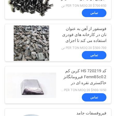
درخواست
باندر
$700-850 PER TON MOQ:20 تن
نقل قول
تماس
12
فوسفور از آهن به عنوان
نقشه
کک نفتی کلسینه شده
نان در کارخانه های فودری
سایت
استفاده می کند تا اجزای
مانند لوله ها و بلوک های
$500-700 PER TON MOQ:20 تن
موتور را به کار ببرد.
سیاست
تماس
حفظ
کد HS 720219 کربن کم
حریم
10
Femn85c0.2 فیرومانگانز
خصوصی
خاکستری نقره ای در
بلوک کربن آنود
صنعت فولاد
$900-1050 PER TON MOQ:20 تن
تماس
فیروفسفات جامد