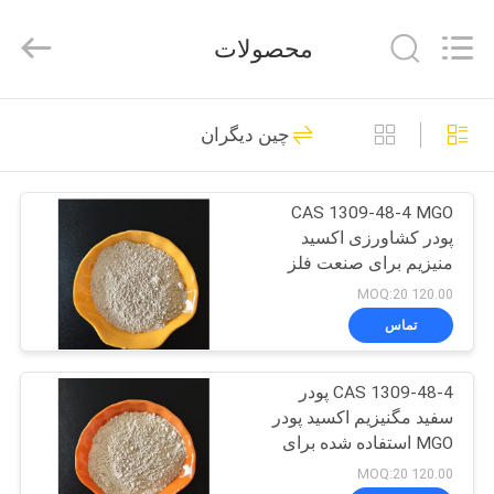
Jiaozuo
Eversim
Imp.&Exp.Co.,Ltd.
محصولات
All
Rights
Reserved.
خونه
509
چین دیگران
کریولیت سدیم
محصولات
CAS 1309-48-4 MGO
پودر کشاورزی اکسید
ویدیو
منیزیم برای صنعت فلز
سازی و انرژی جدید
120.00 MOQ:20
درباره
تماس
344
ما
CAS 1309-48-4 پودر
کریولیت پتاسیم
سفید مگنیزیم اکسید پودر
تور
MGO استفاده شده برای
کارخانه
مواد ساختمانی
120.00 MOQ:20