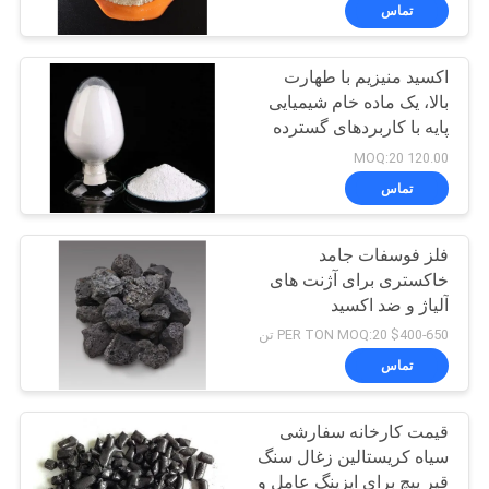
تماس
کنترل
اکسید منیزیم با طهارت
کیفیت
268
بالا، یک ماده خام شیمیایی
پایه با کاربردهای گسترده
با
فلوراید آلومینیوم
در صنعت
120.00 MOQ:20
ما
تماس
تماس
فلز فوسفات جامد
بگیرید
خاکستری برای آژنت های
آلیاژ و ضد اکسید
66
اخبار
$400-650 PER TON MOQ:20 تن
تماس
نمک فلوراید
پرونده
قیمت کارخانه سفارشی
ها
سیاه کریستالین زغال سنگ
قیر پیچ برای ایزینگ عامل و