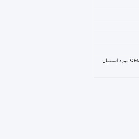
آزمون صدور گواهینامه و OEM مورد استقبال