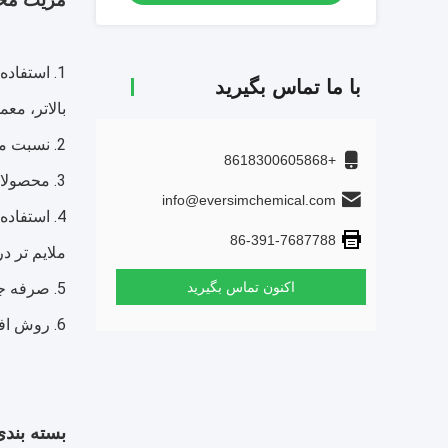
مزیت مح
1. استفاد
با ما تماس بگیرید
بالاتر، معمولا بی
2. نسبت مولکولی تا 1.75 ~ 2.5، با قابلیت تنظیم خوب.
+8618300605868
3. محصولات فوق العاده خوب، نرخ عبور 325 بیش از 98٪، می تواند صنایع خاص مورد نیاز برای کرایولیت را برآورده کند.
info@eversimchemical.com
4. استفاد
86-391-7687788
ملایم تر 
اکنون تماس بگیرید
5. صرفه جویی در مقدار زیادی فلوراید سدیم یا خاکستر سودا و کاهش هزینه های تولید
6. روش افزودن ساده و آسان برای کار است.
بسته بند