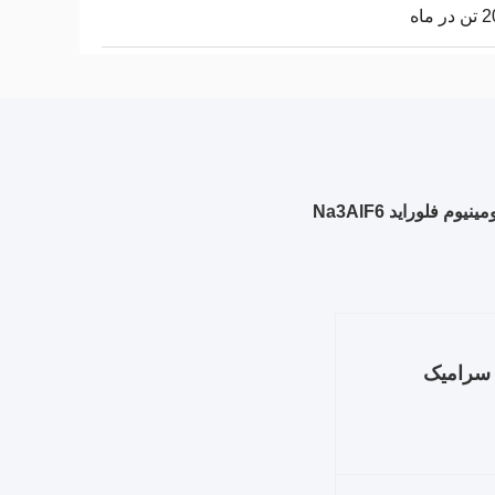
 ماه
فلوراید Na3AlF6
 سرامیک