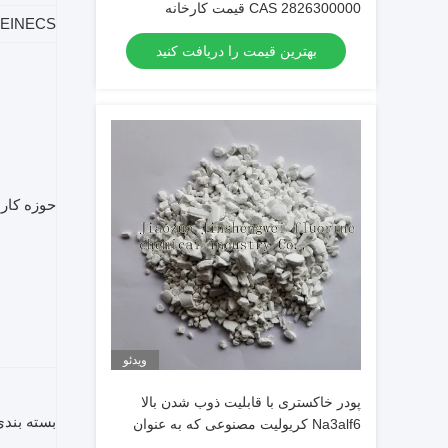
CAS 2826300000 قیمت کارخانه
EINECS
بهترین قیمت را دریافت کنید
حوزه کار
ویدئو
پودر خاکستری با قابلیت ذوب شدن بالا
بسته بند
Na3alf6 کریولیت مصنوعی که به عنوان
جریان الکترولیز آلومینیوم استفاده می شود