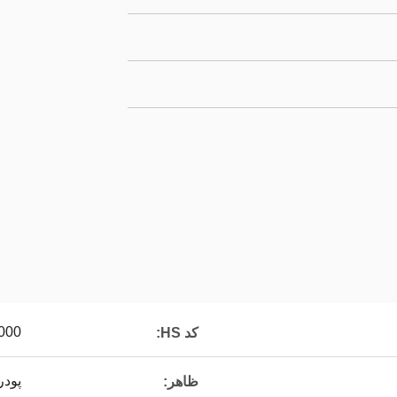
000
کد HS:
پودر
ظاهر: