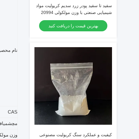
سفید تا سفید پودر زرد سدیم کریولیت مواد
شیمیایی صنعتی با وزن مولکولی 20994
بهترین قیمت را دریافت کنید
نام محص
CAS
م
چشمی
اف
کیفیت و عملکرد سنگ کریولیت مصنوعی
وزن مولک