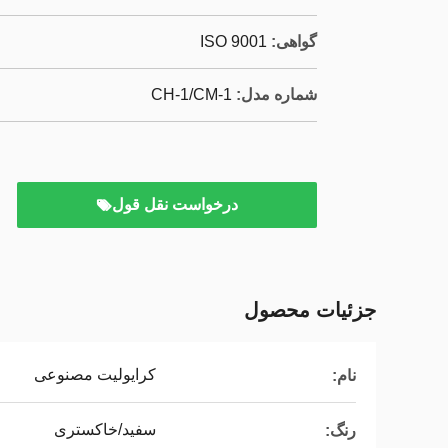
گواهی:
ISO 9001
شماره مدل:
CH-1/CM-1
درخواست نقل قول
جزئیات محصول
کرایولیت مصنوعی
نام:
سفید/خاکستری
رنگ: