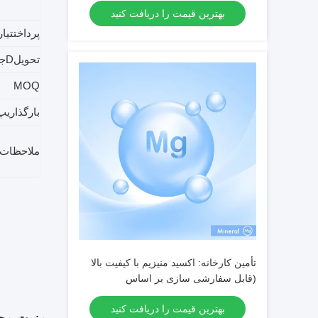
بهترین قیمت را دریافت کنید
پرداخت
تی
ا
تحویل
D
جز
MOQ
بارگذاری
پ
ملاحظات
تأمین کارخانه: اکسید منیزیم با کیفیت بالا
(قابل سفارشی سازی بر اساس
درخواست) — شماره CAS 1309-48-4
بهترین قیمت را دریافت کنید