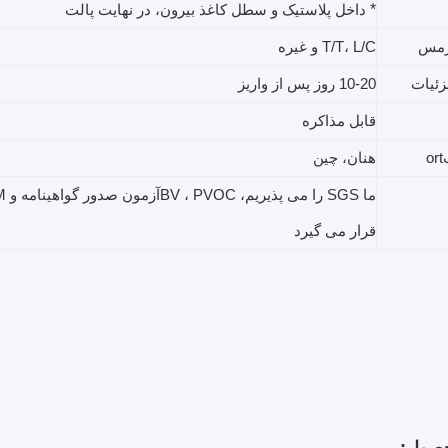
*
داخل پلاستیک و سطل کاغذ بیرون، در نهایت پالت
رمس
L/C و غیره
T/T،
ئیات
10-20 روز پس از واریز
قابل مذاکره
ort
هنان، چین
ما SGS را می پذیریم
، BV ، PVOC
قرار می گیرد