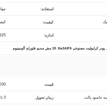
مواد
استفاده:
یک
کیفی
کیفیت:
20-325 mesh، ب
اندازه:
,
,
پودر کرایولیت مصنوعی Na3AlF6
20 مش سدیم فلوراید آلومینیوم
ER TON
قیمت
3 تا 15 روز
زمان تحویل