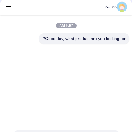
کریولیت
sales
بیش از 1000 مش سدیم Cryolite CAS 13775-53-6 درجه صنعتی
9:07 AM
وزن مولکولی 209.94 کریولیت سدیم ترکیب شیمیایی محلول در آب
ایده آل برای فرآیندهای تولید صنعتی
Good day, what product are you looking for?
دسته بندی های محبوب
همه
کریولیت پتاسیم
کریولیت سدیم
نمک فلوراید
فلوراید آلومینیوم
بلوک کربن آنود
کک نفتی کلسینه شده
پودر فلوراید سدیم
بلوک کاتود کربن