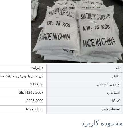
نام
کرایولیت
ظاهر
کریستال یا پودر تری کلینیک سف
فرمول شیمیایی
Na3AlF6
استاندارد
GB/T4291-2007
کد HS
2826.3000
استفاده شده
شیشه و مینا
محدوده کاربرد