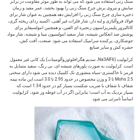
سنگ زنی استفاده می شود که می تواند به طور موثر مقاومت در برابر 
سایش و نیروی برش چرخ سنگ زنی را بهبود بخشد، عمر مفید و زمان 
ذخیره سازی چرخ سنگ زنی را افزایش دهد.همچنین به عنوان شار برای 
فولاد فروآلیاژی و لبه دار، شار فلزات غیر آهنی، اکسید زدای ریخته گری، 
کاتالیزور پلیمریزاسیون زنجیره ای الفین، و همچنین امولسیفایر برای 
پوشش ضد انعکاس شیشه، شار سفید امولسیون مینا و شیشه، شار مواد 
جوشکاری، پرکننده سرامیک استفاده می شود. صنعت، آفت کش، 
حشره کش و سایر صنایع.
کرایولیت (Na3AlF6، سدیم هگزافلوئوروآلومینات) یک کانی غیر معمول 
است. کرایولیت به صورت بلورهای شیشه ای، بی رنگ، سفید متمایل به 
قرمز تا خاکستری-سیاه منشوری تک کلینیک دیده می شود.دارای سختی 
Mohs 2.5 تا 3 و وزن مخصوص در حدود 2.95 تا 3.0 است.این ماده نیمه 
شفاف تا شفاف با ضریب شکست بسیار کم در حدود 1.34 است که 
بسیار نزدیک به آب است؛ بنابراین اگر در آب غوطه ور شود، کرایولیت 
اساساً نامرئی می شود.