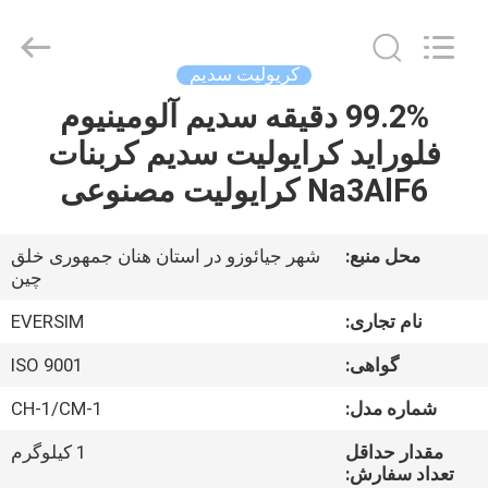
Jiaozuo
Eversim
Imp.&Exp.Co.,Ltd.
All
Rights
کریولیت سدیم
Reserved.
99.2% دقیقه سدیم آلومینیوم
خونه
فلوراید کرایولیت سدیم کربنات
محصولات
Na3AlF6 کرایولیت مصنوعی
ویدیو
محل منبع:
شهر جیائوزو در استان هنان جمهوری خلق
چین
درباره
نام تجاری:
EVERSIM
ما
گواهی:
ISO 9001
شماره مدل:
CH-1/CM-1
تور
مقدار حداقل
1 کیلوگرم
کارخانه
تعداد سفارش: