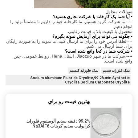
سوالات متداول
• آیا شما یک کارخانه یا شرکت تجاری هستید؟
---- ما شرکت گروه هستیم، ما کارخانه خود را داریم تا مطمئناً تولید را
انجام دهیم
محصول با کیفیت بالا با قیمت رقابتی
• چگونه می توانم برای آزمایش نمونه بگیرم؟
----لطفا آدرس خود را برای ما ارسال کنید، ما نمونه را به صورت رایگان
برای شما ارسال می کنیم.
• شرکت شما در کجا واقع شده است؟
---- شرکت ما در شهر Jiaozuo، استان Hena، روابط عمومی، چین
واقع شده است.
نمک فلوراید سدیم
نمک فلوراید کلسیم
Sodium Aluminum Fluoride Cryolite,99.2%min Synthetic
Cryolite,Sodium Carbonate Cryolite
بهترين قيمت رو براي
99.2% دقیقه سدیم آلومینیوم فلوراید
کرایولیت سدیم کربنات Na3AlF6
کرایولیت مصنوعی