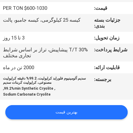
قیمت:
$600-1030 PER TON
کنترل
جزئیات بسته
کیسه 25 کیلوگرمی، کیسه جامبو، پالت
کیفیت
بندی:
زمان تحویل:
3 تا 15 روز
با
شرایط پرداخت:
30% T/T پیشاپیش، تراز بر اساس شرایط
ما
تجاری مختلف
تماس
قابلیت ارائه:
2000 تن در ماه
بگیرید
برجسته:
سدیم آلومینیوم فلوراید کرایولیت، 99.2% دقیقه کرایولیت
مصنوعی، کرایولیت کربنات سدیم
,
,
99.2%min Synthetic Cryolite
اخبار
Sodium Carbonate Cryolite
پرونده
بهترین قیمت
ها