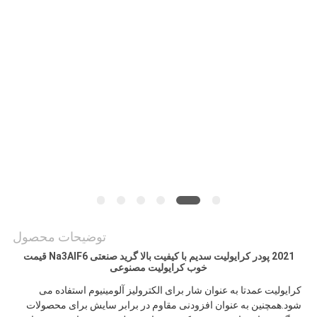
درخواست
نقل قول
نقشه
سایت
سیاست
حفظ
حریم
خصوصی
توضیحات محصول
2021 پودر کرایولیت سدیم با کیفیت بالا گرید صنعتی Na3AlF6 قیمت
خوب کرایولیت مصنوعی
کرایولیت عمدتا به عنوان شار برای الکترولیز آلومینیوم استفاده می 
شود.همچنین به عنوان افزودنی مقاوم در برابر سایش برای محصولات 