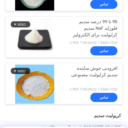
تماس
98 تا 99 درصد سدیم
فلوراید NaF سدیم
کرایولیت برای الکترولیز
آلومینیوم
$600-1030 PER TON MOQ:1 کیلوگرم
تماس
افزودنی جوش ساینده
سدیم کرایولیت مصنوعی
$600-1030 PER TON MOQ:1 کیلوگرم
تماس
کریولیت سدیم
CAS 13775-53-6 325 فلوراید آلومینیوم 99٪ خلوص مصنوعی