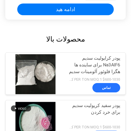
ادامه هید
محصولات بالا
پودر کرایولیت سدیم
Na3AlF6 برای ساینده ها
هگزا فلوئور آلومینات سدیم
$600-1030 PER TON MOQ:1 کیلوگرم
تماس
پودر سفید کریولیت سدیم
برای خرد کردن
$600-1030 PER TON MOQ:1 کیلوگرم