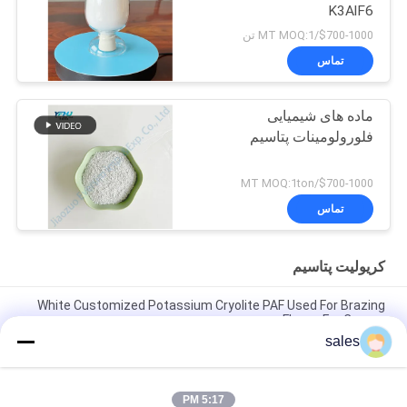
K3AlF6
$700-1000/MT MOQ:1 تن
تماس
ماده های شیمیایی
فلورولومینات پتاسیم
$700-1000/MT MOQ:1ton
تماس
کریولیت پتاسیم
White Customized Potassium Cryolite PAF Used For Brazing
Fluxes For Copper
sales
قیمت کارخانه مواد ساینده با کارایی بالا ساخته شده از کرایولیت سدیم
سفید خالص برای تولید صنعتی
5:17 PM