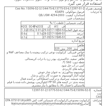
استفاده قرار می گیرد.
توصیف همراه
Cas No.:15096-52-3;1344-75-8;13775-53-6;12397-51-2
با جزئیات:
فرمول مولکولی: K3AlF6
استاندارد کیفیت: QB/JSW 4294-2003
مشخصات فنی:
ترکیب شیمیایی ( غلظت ) / %
اف
A1
ک
Fe2O3
SO4
H2O
درجه فوق العاده
50-52
17-18
29-32
≤0.01
≤0.05
≤1.2
Ⅰ درجه
49-51
17-18
28-32
≤0.1
≤0.6
Ⅱ درجه
45-51
15-19
27-35
≤1.o
توزیع اندازه
ظاهر
پودر
مش 200، مش 325
خواص فیزیکی: کرایولیت نوعی ترکیب پیچیده یا نمک مضاعف NaF و
AIF3 است.
ظاهر: سفید، خاکستری، پودر زرد یا ذرات کریستالی.
نقطه ذوب: 560 ℃،
کمی در آب حل شود.
برنامه های کاربردی
آلومینیوم- متالورژی: به عنوان شار جوش.
تولید آلیاژ آلومینیوم: به صورت گاز زدایی و شار.
تولید شیشه، سرامیک و ترکیب اصطکاکی: پرکننده فعال
بسته بندی: در کیسه های PP 50 کیلوگرمی، پوشش داده شده با فیلم
پلاستیکی با فشار بالا، یا مطابق با نیاز مشتری.
شماره
15096-52-3;1344-75-8;13775-53-6;12397-51-2
ثبت
CAS:
مترادف
;کرایولیت مصنوعی;کرایولیت;کد شیمیایی آفت کش EPA 075101;Kryolith
ها:
[آلمانی];Natriumaluminiumfluorid;Natriumhexafluoroaluminate