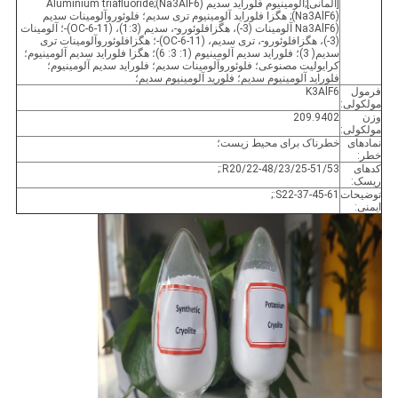
[آلمانی];آلومینیوم فلوراید سدیم (Na3AlF6);Aluminium triafluoride
(Na3AlF6); هگزا فلوراید آلومینیوم تری سدیم؛ فلوئوروآلومینات سدیم
(Na3AlF6 آلومینات (3-)، هگزافلوئورو-، سدیم (1:3)، (OC-6-11)-؛ آلومینات
(3-)، هگزافلوئورو-، تری سدیم، (OC-6-11)-؛ هگزافلوئوروآلومینات تری
سدیم( 3)؛ فلوراید سدیم آلومینیوم (1: 3: 6)؛ هگزا فلوراید سدیم آلومینیوم؛
کرایولیت مصنوعی؛ فلوئوروآلومینات سدیم؛ فلوراید سدیم آلومینیوم؛
فلوراید آلومینیوم سدیم؛ فلورید آلومینیوم سدیم؛
فرمول
K3AlF6
مولکولی:
وزن
209.9402
مولکولی:
نمادهای
خطرناک برای محیط زیست؛
خطر:
کدهای
R20/22-48/23/25-51/53:;
ریسک:
توضیحات
S22-37-45-61:;
ایمنی: