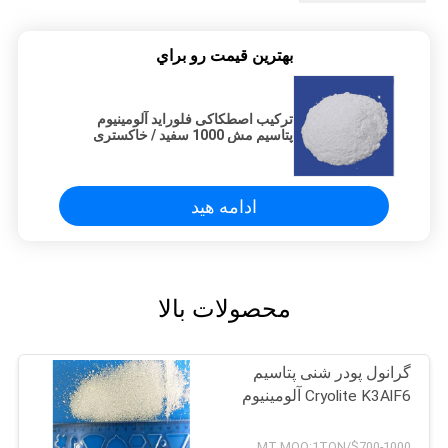
بهترين قيمت رو براي
ترکیب اصطکاکی فلوراید آلومینیوم
پتاسیم مش 1000 سفید / خاکستری
ادامه هید
محصولات بالا
گرانول پودر شنی پتاسیم
Cryolite K3AlF6 آلومینیوم
$700-1000/MT MOQ:1TON