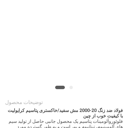
درخواست
نقل قول
نقشه
سایت
سیاست
حفظ
حریم
خصوصی
توضیحات محصول
فولاد ضد زنگ 20-2000 مش سفید/خاکستری پتاسیم کرایولیت
با کیفیت خوب از چین
فلوئوروآلومینات پتاسیم یک محصول جانبی حاصل از تولید سیم
های آلومینیوم، تیتانیوم و بور است و به طور گسترده مورد