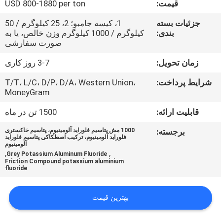
قیمت:
USD 800-1880 per ton
کنترل
جزئیات بسته
1، کیسه جامبو؛ 2، 25 کیلوگرم / 50
بندی:
کیلوگرم / 1000 کیلوگرم وزن خالص، یا به
کیفیت
صورت سفارشی
زمان تحویل:
3-7 روز کاری
با
شرایط پرداخت:
T/T، L/C، D/P، D/A، Western Union،
ما
MoneyGram
تماس
قابلیت ارائه:
1500 تن در ماه
بگیرید
برجسته:
1000 مش پتاسیم فلوراید آلومینیوم، پتاسیم خاکستری
فلوراید آلومینیوم، ترکیب اصطکاکی پتاسیم فلوراید
آلومینیوم
اخبار
,
,
Grey Potassium Aluminum Fluoride
Friction Compound potassium aluminium
fluoride
پرونده
ها
بهترین قیمت