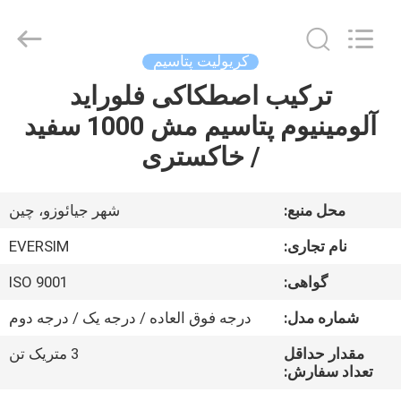
Jiaozuo
Eversim
Imp.&Exp.Co.,Ltd.
All
Rights
کریولیت پتاسیم
Reserved.
ترکیب اصطکاکی فلوراید
خونه
آلومینیوم پتاسیم مش 1000 سفید
محصولات
/ خاکستری
ویدیو
محل منبع:
شهر جیائوزو، چین
نام تجاری:
EVERSIM
درباره
گواهی:
ISO 9001
ما
شماره مدل:
درجه فوق العاده / درجه یک / درجه دوم
تور
مقدار حداقل
3 متریک تن
تعداد سفارش:
کارخانه