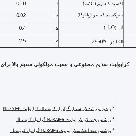
اکسید کلسیم (CaO)
≤
0.10
پنتوکسید فسفر (P
O
)
0.02
≤
2
5
آب (H
O)
0.4
≤
2
2.5
≤
o
LOI در 550
C≤
کرایولیت سدیم مصنوعی با نسبت مولکولی سدیم بالا برای
*
تبخیر و رشد کریستال گرانول کریستال کرایولیت Na3AlF6
*
پوشش چند لایه
کرایولیت Na3AlF6
گرانول کریستال
*
پوشش ضد انعکاس
کرایولیت Na3AlF6
گرانول کریستال