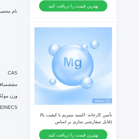
بهترین قیمت را دریافت کنید
نام محص
CAS
م
چشمی
اف
وزن مولک
EINECS
تأمین کارخانه: اکسید منیزیم با کیفیت بالا
(قابل سفارشی سازی بر اساس
درخواست) — شماره CAS 1309-48-4
بهترین قیمت را دریافت کنید