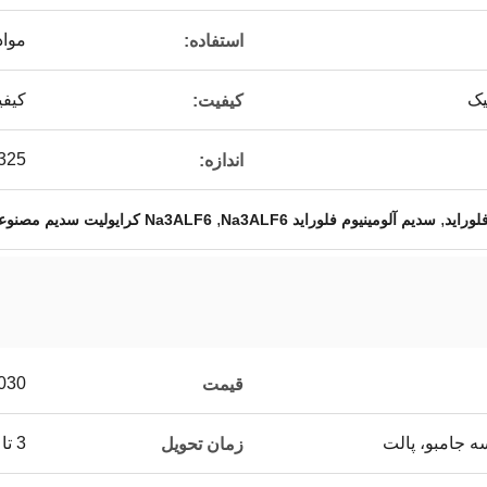
مواد
استفاده:
یک
کیفی
کیفیت:
20-325 mesh، ب
اندازه:
,
,
لوراید
سدیم آلومینیوم فلوراید Na3ALF6
Na3ALF6 کرایولیت سدیم مصنوعی
ER TON
قیمت
3 تا 15 روز
زمان تحویل