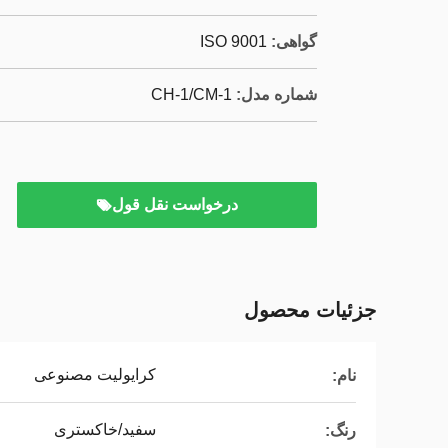
گواهی:
ISO 9001
شماره مدل:
CH-1/CM-1
درخواست نقل قول
جزئیات محصول
کرایولیت مصنوعی
نام:
سفید/خاکستری
رنگ: