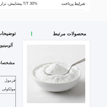
30% T/T پیشاپیش، تراز بر اساس شرایط تجاری مختلف
شرایط پرداخت
توضیحا
محصولات مرتبط
آلومینیوم سدیم الک
مشخصا
فرمول
مولکولی