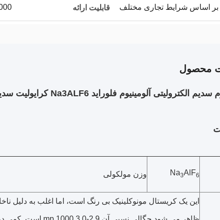
2000 تن در
قابلیت ارائه
ت محصول
ترولیتی آلومینیوم فلوراید Na3ALF6 کرایولیت سدیم مصنوعی به عنوان شار برای تولید آلومینیوم
ت
Na
AlF
وزن مولکولی
3
6
این یک کریستال مونوکلینیک بی رنگ است، اما اغلب به دلیل ناخا
ظاهر می شود.چگالی نسب