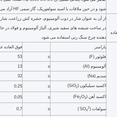
شود و در حین ملاقات با اسید سولفوریک، گاز سمی HF آزاد می کند.
از آن به عنوان شار در ذوب آلومینیوم، حشره کش زراعت، شار
در ساخت شیشه های سفید شیری، آلیاژ آلومینیوم و فولاد در ح
اده
دهنده چرخ سنگ زنی استفاده می شود.
پارامتر
فوق العاده عا
فلوئور (F)
≥
53
آلومینیوم (Al)
≥
13
سدیم (Na)
≤
32
اکسید سیلیکون (SiO
)
0.25
≤
2
اکسید آهن (Fe
O
)
0.05
≤
2
3
2-
0.7
≤
سولفات (SO
)
4