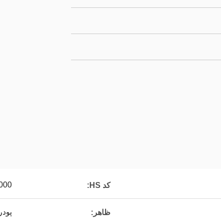
000
کد HS:
پودر
ظاهر: