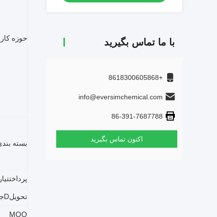
حوزه کار
با ما تماس بگیرید
+8618300605868
info@eversimchemical.com
86-391-7687788
اکنون تماس بگیرید
بسته بند
پرداخت
تی
ا
تحویل
D
جز
MOQ