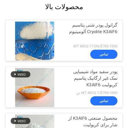
محصولات بالا
گرانول پودر شنی پتاسیم
Cryolite K3AlF6 آلومینیوم
$700-1000/MT MOQ:1TON
تماس
پودر سفید مواد شیمیایی
نمک غیر ارگانیک پتاسیم
کریولیت K3AlF6
$700-1000/MT MOQ:1 تن
تماس
محصول صنعتی K3AlF6 از
شار برای کریولیت