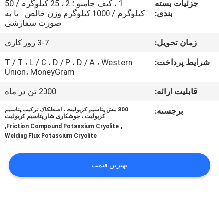
جزئیات بسته
1 ، کیف جامبو ؛ 2 ، 25 کیلوگرم / 50
بندی:
کیلوگرم / 1000 کیلوگرم وزن خالص ، یا به
کنترل
صورت سفارشی
کیفیت
زمان تحویل:
3-7 روز کاری
شرایط پرداخت:
T / T ، L / C ، D / P ، D / A ، Western
با
Union، MoneyGram
ما
قابلیت ارائه:
2000 تن در ماه
تماس
برجسته:
300 مش پتاسیم کریولیت ، اصطکاک ترکیب پتاسیم
بگیرید
کریولیت ، جوشکاری شار پتاسیم کریولیت
,
,
Friction Compound Potassium Cryolite
Welding Flux Potassium Cryolite
اخبار
بهترین قیمت
پرونده
ها