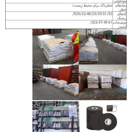
مولکولی:
نمادهای
خطرناک برای محیط زیست؛
خطر:
کدهای
R20/22-48/23/25-51/53:;
ریسک:
توضیحات
S22-37-45-61:;
ایمنی: