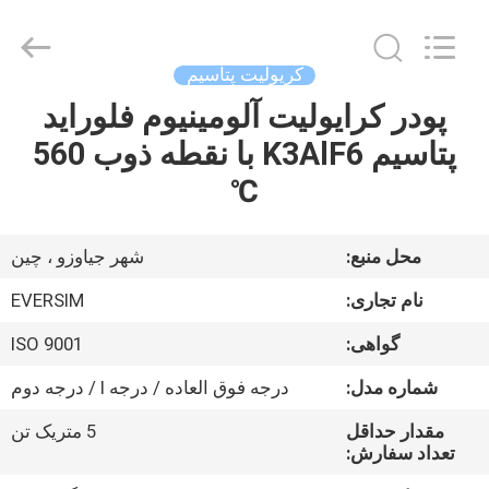
Jiaozuo
Eversim
Imp.&Exp.Co.,Ltd.
All
Rights
کریولیت پتاسیم
Reserved.
پودر کرایولیت آلومینیوم فلوراید
خونه
پتاسیم K3AlF6 با نقطه ذوب 560
محصولات
℃
ویدیو
محل منبع:
شهر جیاوزو ، چین
نام تجاری:
EVERSIM
درباره
گواهی:
ISO 9001
ما
شماره مدل:
درجه فوق العاده / درجه I / درجه دوم
تور
مقدار حداقل
5 متریک تن
تعداد سفارش:
کارخانه