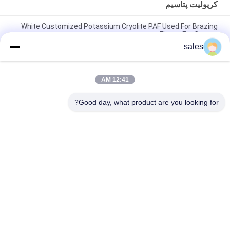
کریولیت پتاسیم
White Customized Potassium Cryolite PAF Used For Brazing
Fluxes For Copper
sales
قیمت کارخانه مواد ساینده با کارایی بالا ساخته شده از کرایولیت سدیم
سفید خالص برای تولید صنعتی
12:41 AM
CAS13775-52-5 محصول شیمیایی پودر سفید KAlF4 کریولیت پتاسیم -
پتانسیل آزاد سازی در صنایع شیمیایی
Good day, what product are you looking for?
دسته بندی های محبوب
همه
کریولیت پتاسیم
کریولیت سدیم
نمک فلوراید
فلوراید آلومینیوم
بلوک کربن آنود
کک نفتی کلسینه شده