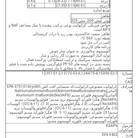
Ⅰ درجه
49-51
17-18
28-32
≤0.1
≤0.6
Ⅱ درجه
45-51
15-19
27-35
≤1.o
توزیع اندازه
ظاهر
پودر
مش 200، مش 325
خواص فیزیکی: کرایولیت نوعی ترکیب پیچیده یا نمک مضاعف NaF و
AIF3 است.
ظاهر: سفید، خاکستری، پودر زرد یا ذرات کریستالی.
نقطه ذوب: 560 ℃،
کمی در آب حل شود.
برنامه های کاربردی
آلومینیوم- متالورژی: به عنوان شار جوش.
تولید آلیاژ آلومینیوم: به صورت گاز زدایی و شار.
تولید شیشه، سرامیک و ترکیب اصطکاکی: پرکننده فعال
بسته بندی: در کیسه های PP 50 کیلوگرمی، پوشش داده شده با فیلم
پلاستیکی با فشار بالا، یا مطابق با نیاز مشتری.
شماره
15096-52-3;1344-75-8;13775-53-6;12397-51-2
ثبت
CAS:
مترادف
;کرایولیت مصنوعی;کرایولیت;کد شیمیایی آفت کش EPA 075101;Kryolith
ها:
[آلمانی];Natriumaluminiumfluorid;Natriumhexafluoroaluminate
[آلمانی];آلومینیوم فلوراید سدیم (Na3AlF6);Aluminium triafluoride
(Na3AlF6); هگزا فلوراید آلومینیوم تری سدیم؛ فلوئوروآلومینات سدیم
(Na3AlF6 آلومینات (3-)، هگزافلوئورو-، سدیم (1:3)، (OC-6-11)-؛ آلومینات
(3-)، هگزافلوئورو-، تری سدیم، (OC-6-11)-؛ هگزافلوئوروآلومینات تری
سدیم( 3)؛ فلوراید سدیم آلومینیوم (1: 3: 6)؛ هگزا فلوراید سدیم آلومینیوم؛
کرایولیت مصنوعی؛ فلوئوروآلومینات سدیم؛ فلوراید سدیم آلومینیوم؛
فلوراید آلومینیوم سدیم؛ فلورید آلومینیوم سدیم؛
فرمول
K3AlF6
مولکولی:
وزن
209.9402