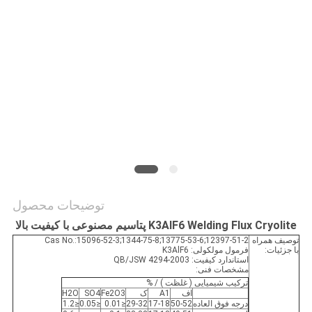
درخواست
نقل قول
نقشه
سایت
سیاست
حفظ
حریم
توضیحات محصول
خصوصی
K3AlF6 Welding Flux Cryolite پتاسیم مصنوعی با کیفیت بالا
توصیف همراه
Cas No.:15096-52-3;1344-75-8;13775-53-6;12397-51-2
با جزئیات:
فرمول مولکولی: K3AlF6
استاندارد کیفیت: QB/JSW 4294-2003
مشخصات فنی:
ترکیب شیمیایی ( غلظت ) / %
اف
A1
ک
Fe2O3
SO4
H2O
درجه فوق العاده
50-52
17-18
29-32
≤0.01
≤0.05
≤1.2