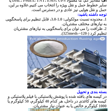
اف
یا مقادیر کم، ما معمولا DHL، FedEx، TNT، EMS، UPS یا
سایر خطوط حمل و نقل ویژه را انتخاب می کنیم.علاوه بر این،
حمل و نقل هوایی نیز عادی و در دسترس است.
توجه داشته باشید:
1. محدوده نسبت مولکولی: 1.0-3.0، قابل تنظیم برای پاسخگویی
به نیازهای مختلف مشتریان.
2. ظرافت را می توان برای پاسخگویی به نیازهای مشتریان
تنظیم کرد (-120~-325mesh).
بسته بندی و تحویل
در کیسه های بافته شده با پوشش پلاستیکی با فیلم پلاستیکی و
کیسه های کاغذی در داخل، هر کدام 40 کیلوگرم، 50 کیلوگرم یا
1000 کیلوگرم خالص یا به عنوان نیاز مشتریان.