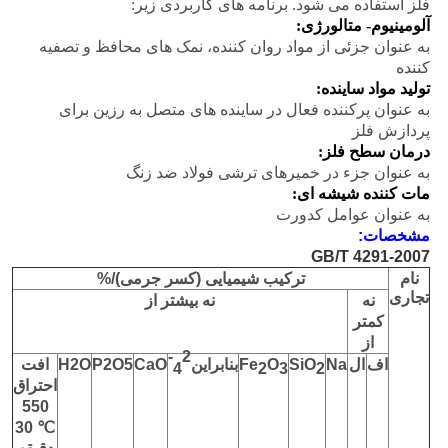
فلز استفاده می شود. برنامه های کاربردی زیر:
آلومینیوم- متالورژی:
به عنوان جزئی از مواد روان کننده، نمک های محافظ و تصفیه
کننده
تولید مواد ساینده:
به عنوان پرکننده فعال در ساینده های متصل به رزین برای
پردازش فلز
درمان سطح فلز:
به عنوان جزء در خمیرهای ترشی فولاد ضد زنگ
مات کننده شیشه ای:
به عنوان عوامل کدورت
مشخصات:
GB/T 4291-2007
نام
ترکیب شیمیایی (کسر جرمی)/%
تجاری
نه
نه بیشتر از
کمتر
از
2-
اف
ال
Na
SiO
O
Fe
بنابراین
CaO
P2O5
H2O
افت
4
2
3
2
احتراق
550
℃ 30