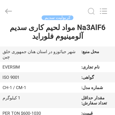
Jiaozuo
Eversim
Imp.&Exp.Co.,Ltd.
All
Rights
کریولیت سدیم
Reserved.
Na3AlF6 مواد لحیم کاری سدیم
خونه
آلومینیوم فلوراید
محصولات
محل منبع:
شهر جیائوزو در استان هنان جمهوری خلق
چین
ویدیو
نام تجاری:
EVERSIM
درباره
گواهی:
ISO 9001
ما
شماره مدل:
CH-1 / CM-1
مقدار حداقل
1 کیلوگرم
تور
تعداد سفارش:
کارخانه
قیمت:
$600-1030 PER TON