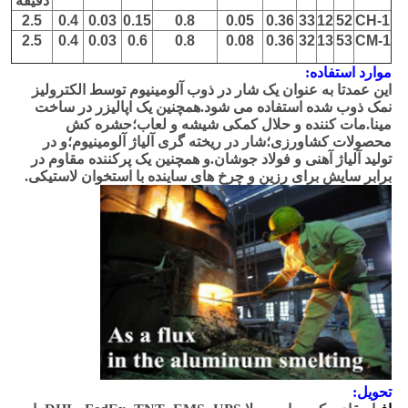
دقیقه
2.5
0.4
0.03
0.15
0.8
0.05
0.36
33
12
52
CH-1
2.5
0.4
0.03
0.6
0.8
0.08
0.36
32
13
53
CM-1
موارد استفاده:
این عمدتا به عنوان یک شار در ذوب آلومینیوم توسط الکترولیز
نمک ذوب شده استفاده می شود.همچنین یک اپالیزر در ساخت
مینا.مات کننده و حلال کمکی شیشه و لعاب؛حشره کش
محصولات کشاورزی؛شار در ریخته گری آلیاژ آلومینیوم؛و در
تولید آلیاژ آهنی و فولاد جوشان.و همچنین یک پرکننده مقاوم در
برابر سایش برای رزین و چرخ های ساینده با استخوان لاستیکی.
تحویل: