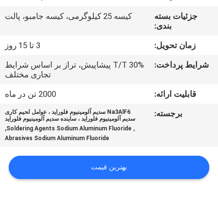
جزئیات بسته
کیسه 25 کیلوگرمی، کیسه جامبو، پالت
کنترل
بندی:
کیفیت
زمان تحویل:
3 تا 15 روز
شرایط پرداخت:
30% T/T پیشاپیش، تراز بر اساس شرایط
با
تجاری مختلف
ما
قابلیت ارائه:
2000 تن در ماه
تماس
برجسته:
Na3AlF6 سدیم آلومینیوم فلوراید ، عوامل لحیم کاری
بگیرید
سدیم آلومینیوم فلوراید ، ساینده سدیم آلومینیوم فلوراید
,
,
Soldering Agents Sodium Aluminum Fluoride
Abrasives Sodium Aluminum Fluoride
اخبار
بهترین قیمت
پرونده
ها