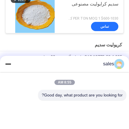
سدیم کرایولیت مصنوعی
$600-1030 PER TON MOQ:1 کیلوگرم
تماس
کریولیت سدیم
CAS 13775-53-6 325 فلوراید آلومینیوم 99٪ خلوص مصنوعی
کریولیت
sales
بیش از 1000 مش سدیم Cryolite CAS 13775-53-6 درجه صنعتی
8:55 AM
وزن مولکولی 209.94 کریولیت سدیم ترکیب شیمیایی محلول در آب
ایده آل برای فرآیندهای تولید صنعتی
Good day, what product are you looking for?
دسته بندی های محبوب
همه
کریولیت پتاسیم
کریولیت سدیم