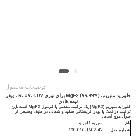
درخواست
نقل قول
نقشه
سایت
سیاست
حفظ
حریم
توضیحات محصول
خصوصی
فلوراید منیزیم، MgF2 (99.99%) برای نوری IR، UV، DUV، ویفر
نیمه هادی
فلوراید منیزیم (MgF2) یک ترکیب معدنی با فرمول MgF2 است.این
ترکیب در نمک یا پودر کریستالی سفید و شفاف در طیف وسیعی از
طول موج است.
نام
منیزیم فلوراید
شماره مدل
100-01C-1602-4N