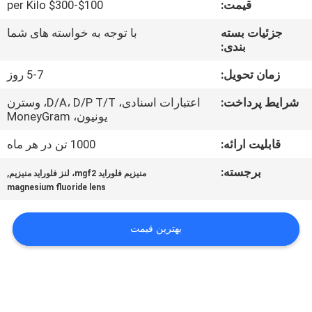
قیمت:
$100-$300 per Kilo
کنترل
جزئیات بسته
با توجه به خواسته های شما
بندی:
کیفیت
زمان تحویل:
5-7 روز
با
شرایط پرداخت:
اعتبارات اسنادی، D/A، D/P T/T، وسترن
یونیون، MoneyGram
ما
تماس
قابلیت ارائه:
1000 تن در هر ماه
بگیرید
برجسته:
,
منیزیم فلوراید mgf2، لنز فلوراید منیزیم
magnesium fluoride lens
اخبار
بهترین قیمت
پرونده
ها