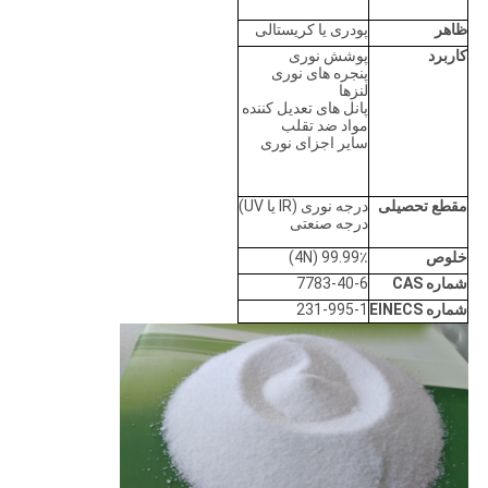
ظاهر
پودری یا کریستالی
کاربرد
پوشش نوری
پنجره های نوری
لنزها
پانل های تعدیل کننده
مواد ضد تقلب
سایر اجزای نوری
مقطع تحصیلی
درجه نوری (IR یا UV)
درجه صنعتی
خلوص
99.99٪ (4N)
شماره CAS
7783-40-6
شماره EINECS
231-995-1