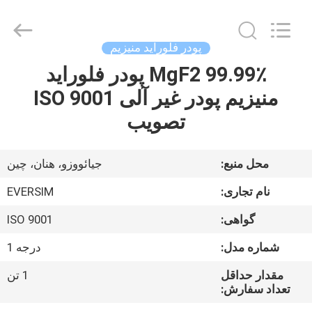
Jiaozuo
Eversim
Imp.&Exp.Co.,Ltd.
All
Rights
پودر فلوراید منیزیم
Reserved.
99.99٪ MgF2 پودر فلوراید
خونه
منیزیم پودر غیر آلی ISO 9001
محصولات
تصویب
ویدیو
محل منبع:
جیائووزو، هنان، چین
نام تجاری:
EVERSIM
درباره
گواهی:
ISO 9001
ما
شماره مدل:
درجه 1
تور
مقدار حداقل
1 تن
تعداد سفارش:
کارخانه