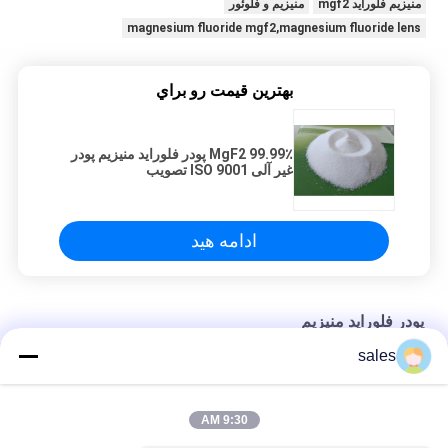
منیزیم فلوراید mgf2
منیزیم و فلوئور
magnesium fluoride mgf2,magnesium fluoride lens
بهترين قيمت رو براي
99.99٪ MgF2 پودر فلوراید منیزیم پودر
غیر آلی ISO 9001 تصویب
ادامه هید
پودر فلوراید منیزیم
sales
پودر فلوراید منیزیم با کیفیت بالا برای صنایع سرامیک و الکترونیک
99.99٪ MgF2 پودر فلوراید منیزیم پودر غیر آلی ISO 9001 تصویب
9:30 AM
فلوراید منیزیم درجه سفارشی Mgf2 CAS شماره 7783-40-6