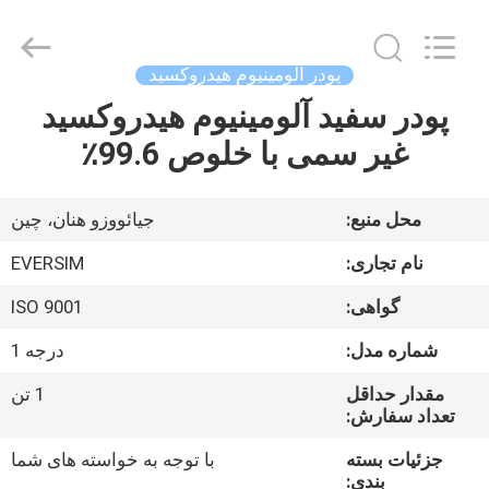
Jiaozuo
Eversim
Imp.&Exp.Co.,Ltd.
All
Rights
پودر آلومینیوم هیدروکسید
Reserved.
پودر سفید آلومینیوم هیدروکسید
خونه
غیر سمی با خلوص 99.6٪
محصولات
محل منبع:
جیائووزو هنان، چین
ویدیو
نام تجاری:
EVERSIM
گواهی:
ISO 9001
درباره
شماره مدل:
درجه 1
ما
مقدار حداقل
1 تن
تعداد سفارش:
تور
جزئیات بسته
با توجه به خواسته های شما
کارخانه
بندی: