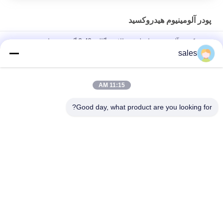
پودر آلومینیوم هیدروکسید
هیدروکسید آلومینیوم با خلوص بالا و چگالی 2.42 گرم بر سانتی‌متر
مکعب مورد استفاده به عنوان پرکننده در پلاستیک، لاستیک و پوشش‌ها
sales
پاکسازی بالا CAS 21645-51-2 آلومینیوم هیدروکسید Al ((OH) 3 ضد
شعله برای پلاستیک و لاستیک
11:15 AM
پودر سفید آلومینیوم هیدروکسید غیر سمی با خلوص 99.6٪
Good day, what product are you looking for?
دسته بندی های محبوب
همه
کریولیت پتاسیم
کریولیت سدیم
نمک فلوراید
فلوراید آلومینیوم
بلوک کربن آنود
کک نفتی کلسینه شده