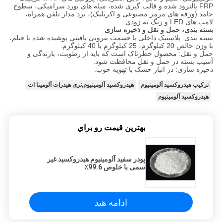
FRP پالترود شده و قالب گیری شده، میله های نورد سرامیکی، سطوح
جامد (ورقه های مرمر مصنوعی و اکریلیک)، برد مدار تلفن همراه،
لامپ های LED و رنگ به زودی.
بسته بندی، حمل و نقل و ذخیره سازی
بسته بندی: پلاستیک داخلی با قسمت بیرونی بافتنی پوشیده شده با فیلم،
با وزن خالص 20 کیلوگرم، 25 کیلوگرم یا 40 کیلوگرم.
حمل و نقل: محصول خطرناک است که باید از رطوبت، بارندگی و
آسیب بسته در حمل و نقل محافظت شود.
ذخیره سازی: در انبار خشک با تهویه خوب.
ترکیب هیدروکسید آلومینیوم
هیدروکسید آلومینیوم,تری هیدرات آلومینا ات
هیدروکسید آلومینیوم
بهترين قيمت رو براي
پودر سفید آلومینیوم هیدروکسید غیر
سمی با خلوص 99.6٪
ادامه هید