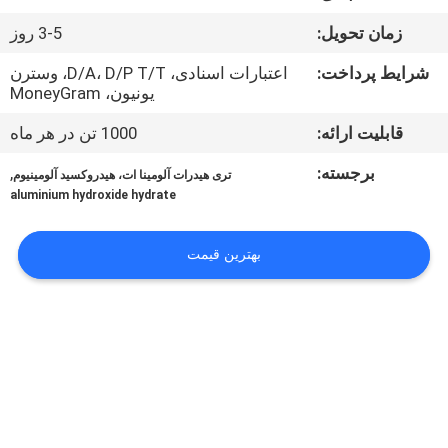
زمان تحویل:
3-5 روز
کنترل
کیفیت
شرایط پرداخت:
اعتبارات اسنادی، D/A، D/P T/T، وسترن
یونیون، MoneyGram
قابلیت ارائه:
1000 تن در هر ماه
با
ما
برجسته:
,
تری هیدرات آلومینا ات، هیدروکسید آلومینیوم
aluminium hydroxide hydrate
تماس
بگیرید
بهترین قیمت
اخبار
پرونده
ها