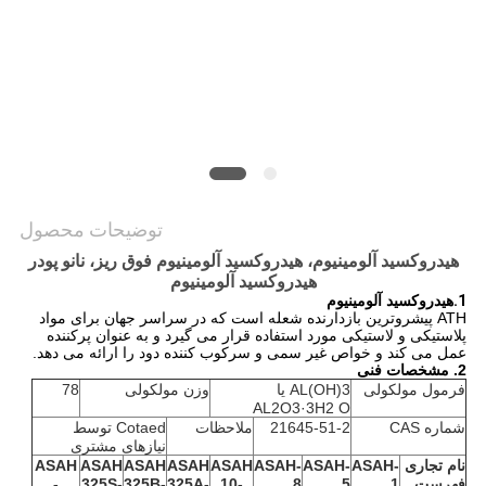
درخواست
نقل قول
نقشه
سایت
توضیحات محصول
سیاست
هیدروکسید آلومینیوم، هیدروکسید آلومینیوم فوق ریز، نانو پودر
حفظ
هیدروکسید آلومینیوم
1.
هیدروکسید آلومینیوم
حریم
ATH پیشروترین بازدارنده شعله است که در سراسر جهان برای مواد
پلاستیکی و لاستیکی مورد استفاده قرار می گیرد و به عنوان پرکننده
خصوصی
عمل می کند و خواص غیر سمی و سرکوب کننده دود را ارائه می دهد.
2. مشخصات فنی
فرمول مولکولی
AL(OH)3 یا
وزن مولکولی
78
AL2O3·3H2 O
شماره CAS
21645-51-2
ملاحظات
Cotaed توسط
نیازهای مشتری
نام تجاری
ASAH-
ASAH-
ASAH-
ASAH
ASAH
ASAH
ASAH
ASAH
فهرست
1
5
8
-10
-325A
-325B
-325S
-