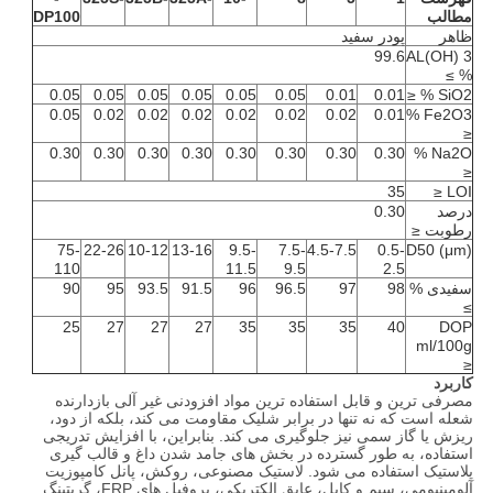
مطالب
DP100
ظاهر
پودر سفید
99.6
AL(OH) 3
% ≥
0.05
0.05
0.05
0.05
0.05
0.05
0.01
0.01
SiO2 % ≤
0.05
0.02
0.02
0.02
0.02
0.02
0.02
0.01
Fe2O3 %
≤
0.30
0.30
0.30
0.30
0.30
0.30
0.30
0.30
Na2O %
≤
35
LOI ≤
درصد
0.30
رطوبت ≤
75-
22-26
10-12
13-16
9.5-
7.5-
4.5-7.5
0.5-
D50 (μm)
110
11.5
9.5
2.5
سفیدی %
98
97
96.5
96
91.5
93.5
95
90
≥
25
27
27
27
35
35
35
40
DOP
ml/100g
≤
کاربرد
مصرفی ترین و قابل استفاده ترین مواد افزودنی غیر آلی بازدارنده
شعله است که نه تنها در برابر شلیک مقاومت می کند، بلکه از دود،
ریزش یا گاز سمی نیز جلوگیری می کند. بنابراین، با افزایش تدریجی
استفاده، به طور گسترده در بخش های جامد شدن داغ و قالب گیری
پلاستیک استفاده می شود. لاستیک مصنوعی، روکش، پانل کامپوزیت
آلومینیومی، سیم و کابل، عایق الکتریکی، پروفیل های FRP، گریتینگ