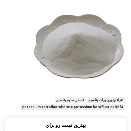
تترافلوئوروبورات پتاسیم
فسفر سدیم پتاسیم
potassium tetrafluoroborate,potassium borofluoride kbf4
بهترين قيمت رو براي