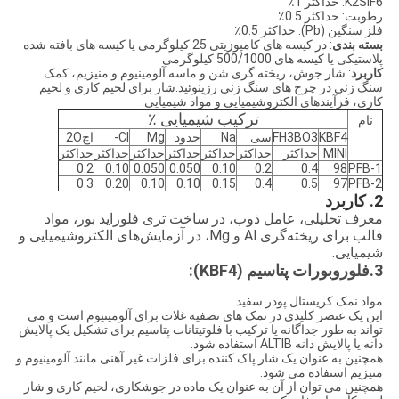
K2SiF6: حداکثر 1٪
رطوبت: حداکثر 0.5٪
فلز سنگین (Pb): حداکثر 0.5٪
بسته بندی
: در کیسه های کامپوزیتی 25 کیلوگرمی یا کیسه های بافته شده
پلاستیکی یا کیسه های 500/1000 کیلوگرمی
کاربرد
: شار جوش، ریخته گری شن و ماسه آلومینیوم و منیزیم، کمک
سنگ زنی در چرخ های سنگ زنی رزینوئید.شار برای لحیم کاری و لحیم
کاری، فرآیندهای الکتروشیمیایی و مواد شیمیایی.
ترکیب شیمیایی ٪
نام
2
3
3
4
KBF
BO
FH
سی
Na
حدود
Mg
Cl-
اچ
O
MINI
حداکثر
حداکثر
حداکثر
حداکثر
حداکثر
حداکثر
حداکثر
0.2
0.10
0.050
0.050
0.10
0.2
0.4
98
PFB-1
0.3
0.20
0.10
0.10
0.15
0.4
0.5
97
PFB-2
2. کاربرد
معرف تحلیلی، عامل ذوب، در ساخت تری فلوراید بور، مواد
قالب برای ریخته‌گری Al و Mg، در آزمایش‌های الکتروشیمیایی و
شیمیایی.
3.
فلوروبورات پتاسیم (KBF4):
مواد نمک کریستال پودر سفید.
این یک عنصر کلیدی در نمک های تصفیه غلات برای آلومینیوم است و می
تواند به طور جداگانه یا ترکیب با فلوتیتانات پتاسیم برای تشکیل یک پالایش
دانه یا پالایش دانه ALTIB استفاده شود.
همچنین به عنوان یک شار پاک کننده برای فلزات غیر آهنی مانند آلومینیوم و
منیزیم استفاده می شود.
همچنین می توان از آن به عنوان یک ماده در جوشکاری، لحیم کاری و شار