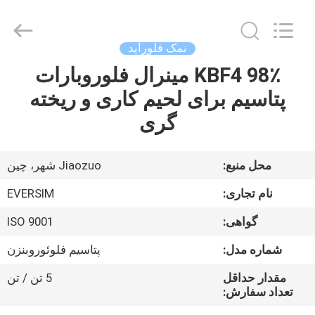
Jiaozuo
Eversim
Imp.&Exp.Co.,Ltd.
All
Rights
نمک فلوراید
Reserved.
KBF4 98٪ مینرال فلوروبارات
خونه
پتاسیم برای لحیم کاری و ریخته
محصولات
گری
ویدیو
محل منبع:
Jiaozuo شهر، چین
نام تجاری:
EVERSIM
درباره
گواهی:
ISO 9001
ما
شماره مدل:
پتاسیم فلوئوروبنزن
تور
مقدار حداقل
5 تن / تن
تعداد سفارش:
کارخانه