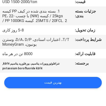
قیمت:
USD 1500-2000/ton
کنترل
جزئیات بسته
1. بسته بندی شده در کیف PP کیسه
بندی:
25kgs / کیسه (NW) با چسب PE، 22-
کیفیت
25MTS / 20FCL. 2. کیسه PP 1000KG /
زمان تحویل:
5-8 روز کاری
با
شرایط پرداخت:
T/T، اعتبارات اسنادی، D/A، D/P، وسترن
ما
یونیون، MoneyGram
تماس
قابلیت ارائه:
8000 تن در هر ماه
بگیرید
برجسته:
,
تترافلوئوروبورات پتاسیم، بورفلورید پتاسیم kbf4
potassium borofluoride kbf4
اخبار
بهترین قیمت
پرونده
ها