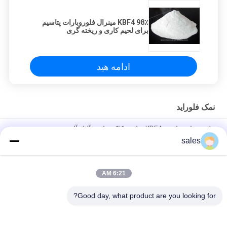
KBF4 98٪ مینرال فلوروبارات پتاسیم
برای لحیم کاری و ریخته گری
ادامه هید
نمک فلوراید
فلوروبرات پتاسیم KBF4 برای حکاکی بافت آلیاژ آلومینیوم
sales
پودر سفید فلوروبورات پتاسیم KBF4 برای حکاکی بافت آلیاژ های
آلومینیوم
6:21 AM
CAS 14075-53-7 پودر سفید فلوروبورات پتاسیم KBF4 در فرآیندهای
الکتروشیمی
Good day, what product are you looking for?
دسته بندی های محبوب
همه