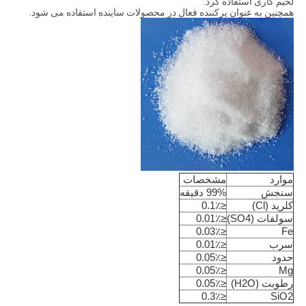
لحیم کاری استفاده کرد.
همچنین به عنوان پرکننده فعال در محصولات ساینده استفاده می شود.
موارد
مشخصات
سنجش
99% دقیقه
کلرید (Cl)
≤0.1٪
سولفات (SO4)
≤0.01٪
≤0.03٪
Fe
سرب
≤0.01٪
حدود
≤0.05٪
≤0.05٪
Mg
رطوبت (H2O)
≤0.05٪
≤0.3٪
SiO2