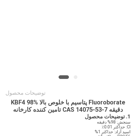
درخواست
نقل قول
نقشه
سایت
سیاست
حفظ
حریم
توضیحات محصول
خصوصی
Fluoroborate پتاسیم با خلوص بالا KBF4 98%
دقیقه CAS 14075-53-7 تامین کننده کارخانه
1. توضیحات محصول
سنجش: 98% دقیقه
Cl: حداکثر 0.01٪
اسید آزاد: حداکثر 1%